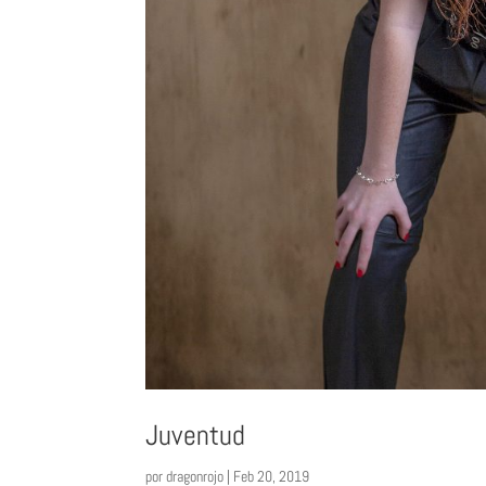
Juventud
por
dragonrojo
|
Feb 20, 2019